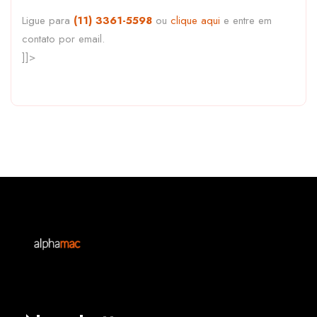
Ligue para
(11) 3361-5598
ou
clique aqui
e entre em
contato por email.
]]>