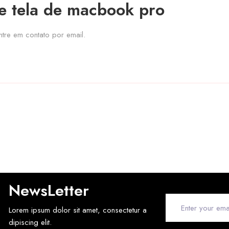
e tela de macbook pro
tre em contato por email.
NewsLetter
Lorem ipsum dolor sit amet, consectetur a
dipiscing elit.