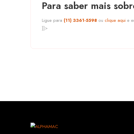
Para saber mais sobr
Ligue para
(11) 3361-5598
ou
clique aqui
e en
]]>