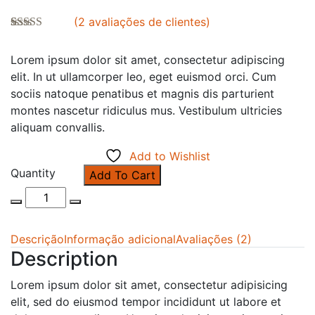
(
2
avaliações de clientes)
Avaliado
2
como
5.00
de
Lorem ipsum dolor sit amet, consectetur adipiscing
5, com
baseado em
elit. In ut ullamcorper leo, eget euismod orci. Cum
avaliações de
sociis natoque penatibus et magnis dis parturient
clientes
montes nascetur ridiculus mus. Vestibulum ultricies
aliquam convallis.
Add to Wishlist
Quantity
Add To Cart
Descrição
Informação adicional
Avaliações (2)
Description
Lorem ipsum dolor sit amet, consectetur adipisicing
elit, sed do eiusmod tempor incididunt ut labore et