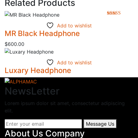
Related Products
Avaliação
Add to wishlist
5.00
de 5
MR Black Headphone
$
600.00
Add to wishlist
Luxary Headphone
NewsLetter
Lorem ipsum dolor sit amet, consectetur adipiscing
elit.
Message Us
About Us Company